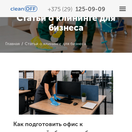
+375 (29)
125-09-09
Togg
Статьи о клининге для
navi
Услуги
О нас
Контакты
бизнеса
Главная
Статьи о клининге для бизнеса
/
Как подготовить офис к